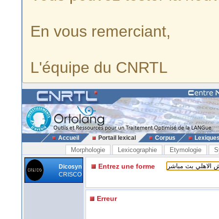
En vous remerciant,
L'équipe du CNRTL
Accueil
Portail lexical
Corpus
Lexique
Morphologie
Lexicographie
Etymologie
S
Entrez une forme
Dicosyn
CRISCO
Erreur