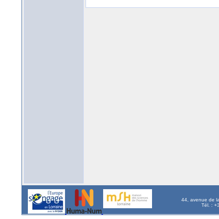
44, avenue de l
Tél. : 