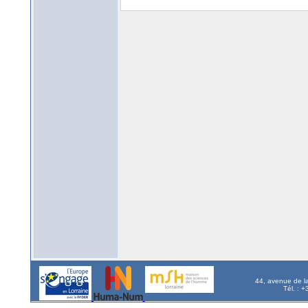
44, avenue de l
Tél. : 