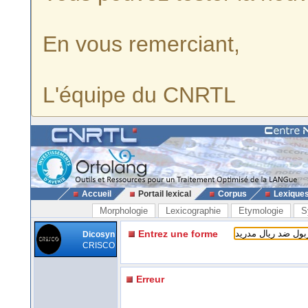
En vous remerciant,
L'équipe du CNRTL
Accueil
Portail lexical
Corpus
Lexique
Morphologie
Lexicographie
Etymologie
S
Entrez une forme
Dicosyn
CRISCO
Erreur