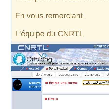
En vous remerciant,
L'équipe du CNRTL
Accueil
Portail lexical
Corpus
Lexique
Morphologie
Lexicographie
Etymologie
S
Entrez une forme
Dicosyn
CRISCO
Erreur