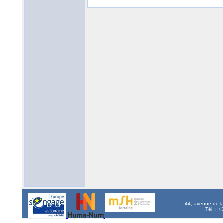
44, avenue de l
Tél. : 