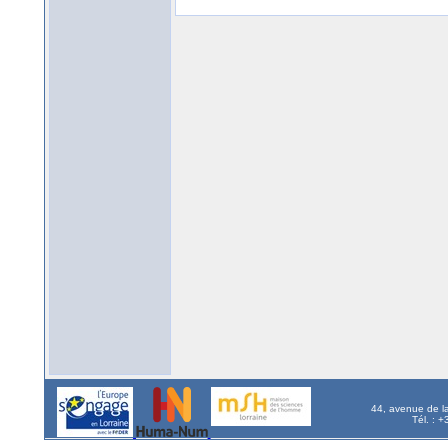
44, avenue de l
Tél. : 