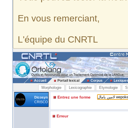
En vous remerciant,
L'équipe du CNRTL
Accueil
Portail lexical
Corpus
Lexique
Morphologie
Lexicographie
Etymologie
S
Entrez une forme
Dicosyn
CRISCO
Erreur