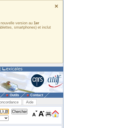
×
e nouvelle version au
1er
ablettes, smartphones) et inclut
Outils
Contact
oncordance
Aide