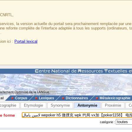
u CNRTL,
services, la version actuelle du portail sera prochainement remplacée par un
 une refonte complète de l'interface adaptée à tous les supports (ordinateurs, t
.
ion ici :
Portail lexical
cal
Corpus
Lexiques
Dictionnaires
Métalexicographie
cographie
Etymologie
Synonymie
Antonymie
Proxémie
C
ne forme
catégorie :