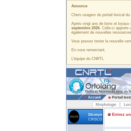
Annonce
Chers usagers du portail lexical d
Après vingt ans de bons et loyaux 
septembre 2026
. Celle-ci apporte
également de nouvelles ressources
Vous pouvez tester la nouvelle vers
En vous remerciant,
L'équipe du CNRTL
Accueil
Portail lexi
Morphologie
Lexi
Entrez u
Dicosyn
CRISCO