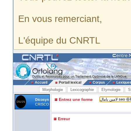
En vous remerciant,
L'équipe du CNRTL
Accueil
Portail lexical
Corpus
Lexique
Morphologie
Lexicographie
Etymologie
S
Entrez une forme
Dicosyn
CRISCO
Erreur