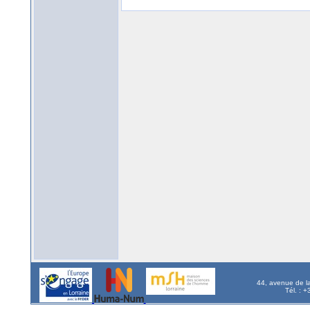
44, avenue de l
Tél. : 