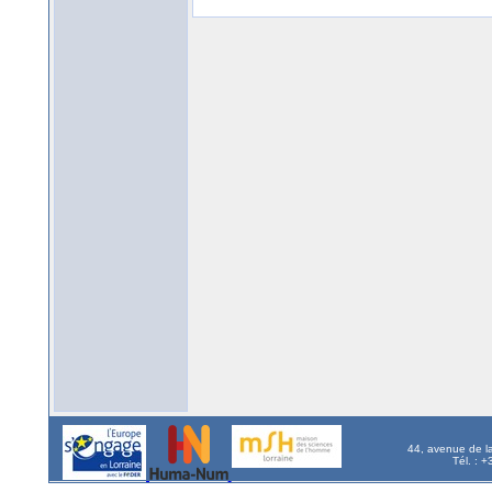
44, avenue de l
Tél. : 