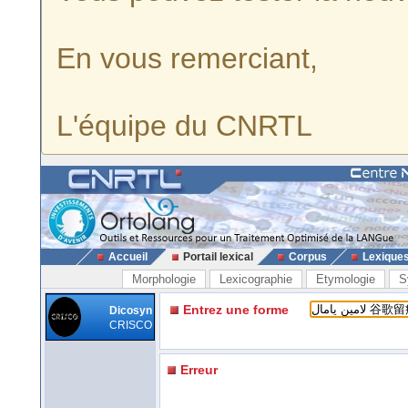
En vous remerciant,
L'équipe du CNRTL
Accueil
Portail lexical
Corpus
Lexique
Morphologie
Lexicographie
Etymologie
S
Entrez une forme
Dicosyn
CRISCO
Erreur