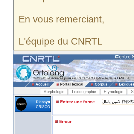
En vous remerciant,
L'équipe du CNRTL
Accueil
Portail lexical
Corpus
Lexique
Morphologie
Lexicographie
Etymologie
S
Entrez une forme
Dicosyn
CRISCO
Erreur