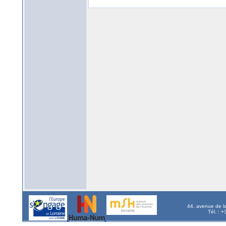
44, avenue de l
Tél. : 