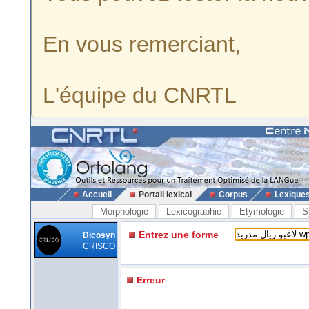
En vous remerciant,
L'équipe du CNRTL
Accueil
Portail lexical
Corpus
Lexique
Morphologie
Lexicographie
Etymologie
S
Entrez une forme
Dicosyn
CRISCO
Erreur