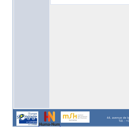
44, avenue de l
Tél. : 