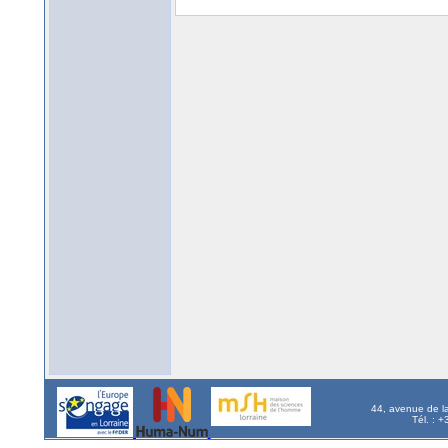
44, avenue de l
Tél. : 