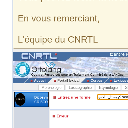
En vous remerciant,
L'équipe du CNRTL
Accueil
Portail lexical
Corpus
Lexique
Morphologie
Lexicographie
Etymologie
S
Entrez une forme
Dicosyn
CRISCO
Erreur