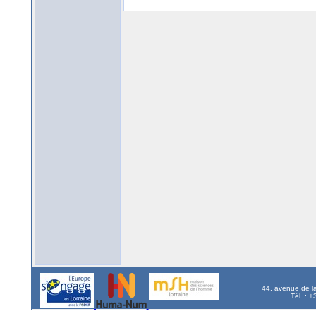
44, avenue de l
Tél. : 