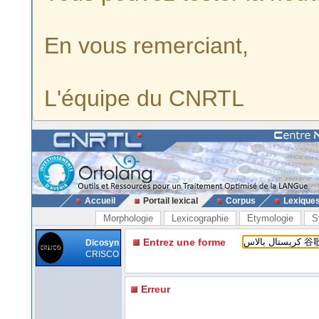
En vous remerciant,
L'équipe du CNRTL
Accueil
Portail lexical
Corpus
Lexique
Morphologie
Lexicographie
Etymologie
S
Entrez une forme
Dicosyn
CRISCO
Erreur