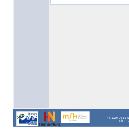
44, avenue de l
Tél. : 