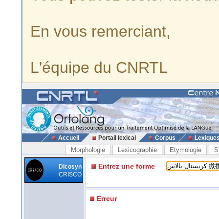
En vous remerciant,
L'équipe du CNRTL
Accueil
Portail lexical
Corpus
Lexique
Morphologie
Lexicographie
Etymologie
S
Entrez une forme
Dicosyn
CRISCO
Erreur