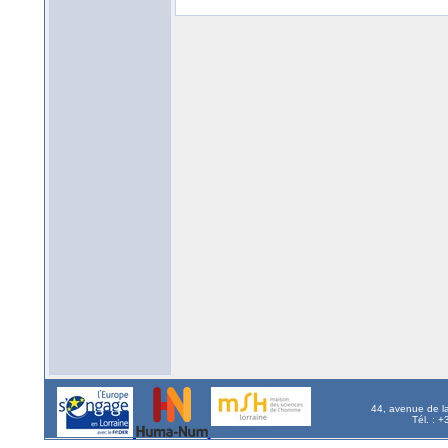
44, avenue de l
Tél. : 