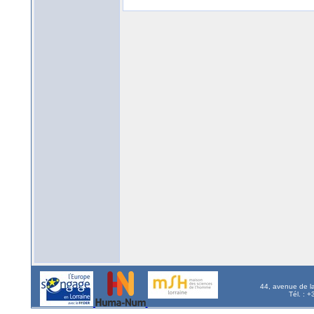
44, avenue de l
Tél. : 