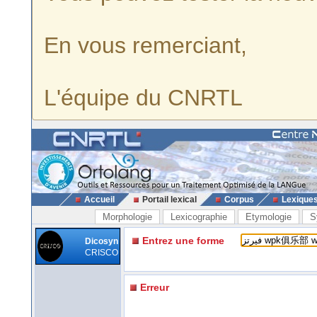
En vous remerciant,
L'équipe du CNRTL
Accueil
Portail lexical
Corpus
Lexique
Morphologie
Lexicographie
Etymologie
S
Entrez une forme
Dicosyn
CRISCO
Erreur