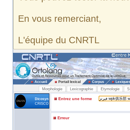
En vous remerciant,
L'équipe du CNRTL
Accueil
Portail lexical
Corpus
Lexique
Morphologie
Lexicographie
Etymologie
S
Entrez une forme
Dicosyn
CRISCO
Erreur