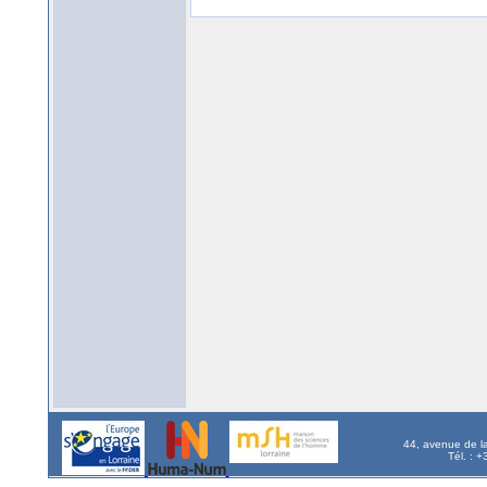
44, avenue de l
Tél. : 