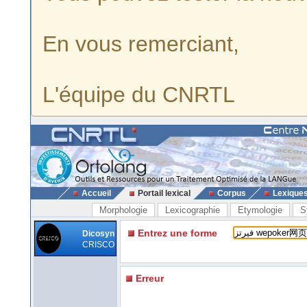
En vous remerciant,
L'équipe du CNRTL
Accueil
Portail lexical
Corpus
Lexique
Morphologie
Lexicographie
Etymologie
S
Entrez une forme
Dicosyn
CRISCO
Erreur