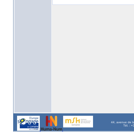
44, avenue de l
Tél. : 