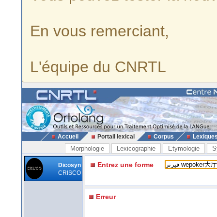
En vous remerciant,
L'équipe du CNRTL
Accueil
Portail lexical
Corpus
Lexique
Morphologie
Lexicographie
Etymologie
S
Entrez une forme
Dicosyn
CRISCO
Erreur