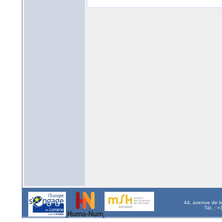
44, avenue de l
Tél. : 