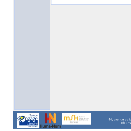
44, avenue de l
Tél. : 