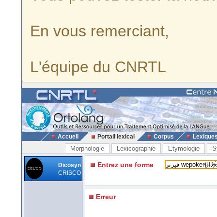
En vous remerciant,
L'équipe du CNRTL
Accueil
Portail lexical
Corpus
Lexique
Morphologie
Lexicographie
Etymologie
S
Entrez une forme
Dicosyn
CRISCO
Erreur