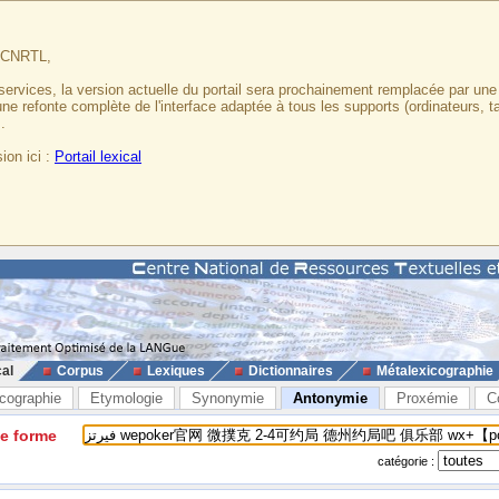
u CNRTL,
services, la version actuelle du portail sera prochainement remplacée par un
 une refonte complète de l'interface adaptée à tous les supports (ordinateurs, t
.
ion ici :
Portail lexical
cal
Corpus
Lexiques
Dictionnaires
Métalexicographie
cographie
Etymologie
Synonymie
Antonymie
Proxémie
C
ne forme
catégorie :