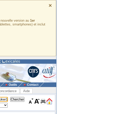
×
e nouvelle version au
1er
ablettes, smartphones) et inclut
Outils
Contact
oncordance
Aide