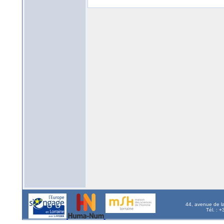
44, avenue de l
Tél. : 