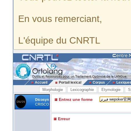
En vous remerciant,
L'équipe du CNRTL
Accueil
Portail lexical
Corpus
Lexique
Morphologie
Lexicographie
Etymologie
S
Entrez une forme
Dicosyn
CRISCO
Erreur