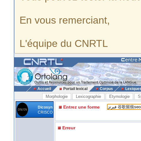
En vous remerciant,
L'équipe du CNRTL
Accueil
Portail lexical
Corpus
Lexique
Morphologie
Lexicographie
Etymologie
S
Entrez une forme
Dicosyn
CRISCO
Erreur