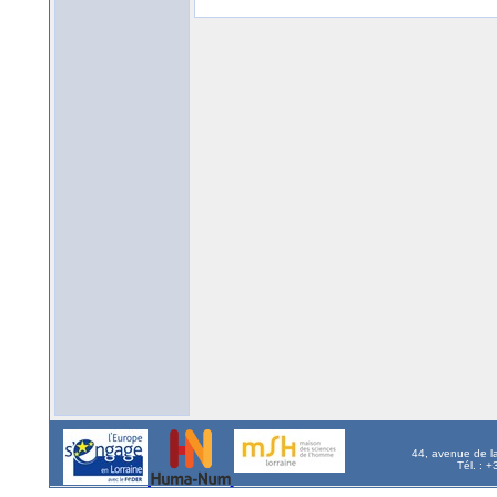
44, avenue de l
Tél. : 