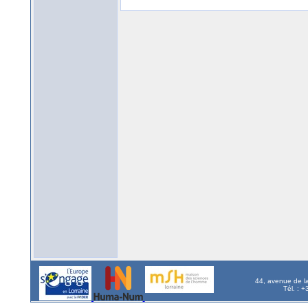
44, avenue de l
Tél. : 