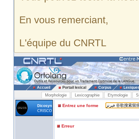
En vous remerciant,
L'équipe du CNRTL
Accueil
Portail lexical
Corpus
Lexique
Morphologie
Lexicographie
Etymologie
S
Entrez une forme
Dicosyn
CRISCO
Erreur