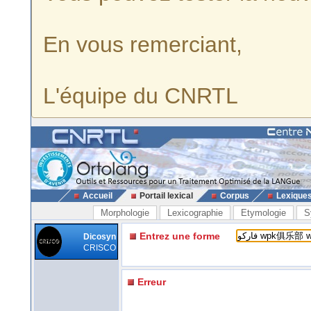
En vous remerciant,
L'équipe du CNRTL
Accueil
Portail lexical
Corpus
Lexique
Morphologie
Lexicographie
Etymologie
S
Entrez une forme
Dicosyn
CRISCO
Erreur