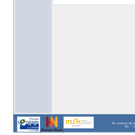
44, avenue de l
Tél. : 