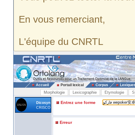
En vous remerciant,
L'équipe du CNRTL
Accueil
Portail lexical
Corpus
Lexique
Morphologie
Lexicographie
Etymologie
S
Entrez une forme
Dicosyn
CRISCO
Erreur