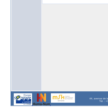
44, avenue de l
Tél. : 