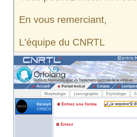
En vous remerciant,
L'équipe du CNRTL
Accueil
Portail lexical
Corpus
Lexique
Morphologie
Lexicographie
Etymologie
S
Entrez une forme
Dicosyn
CRISCO
Erreur