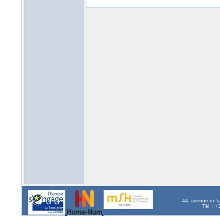
44, avenue de l
Tél. : 