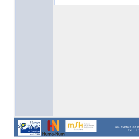
44, avenue de l
Tél. : 