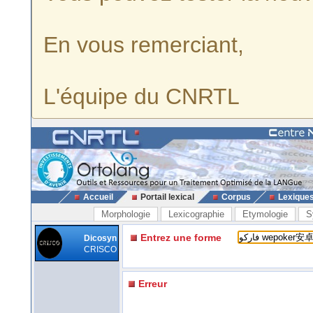
En vous remerciant,
L'équipe du CNRTL
Accueil
Portail lexical
Corpus
Lexique
Morphologie
Lexicographie
Etymologie
S
Entrez une forme
Dicosyn
CRISCO
Erreur