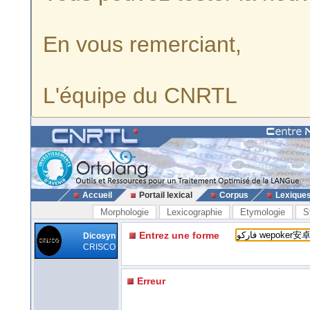
En vous remerciant,
L'équipe du CNRTL
Accueil
Portail lexical
Corpus
Lexique
Morphologie
Lexicographie
Etymologie
S
Entrez une forme
Dicosyn
CRISCO
Erreur