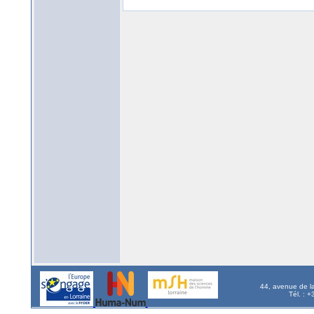
44, avenue de l
Tél. : 