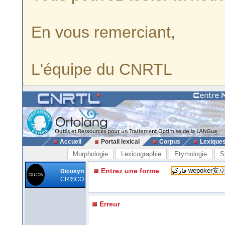
En vous remerciant,
L'équipe du CNRTL
Accueil
Portail lexical
Corpus
Lexique
Morphologie
Lexicographie
Etymologie
S
Entrez une forme
Dicosyn
CRISCO
Erreur