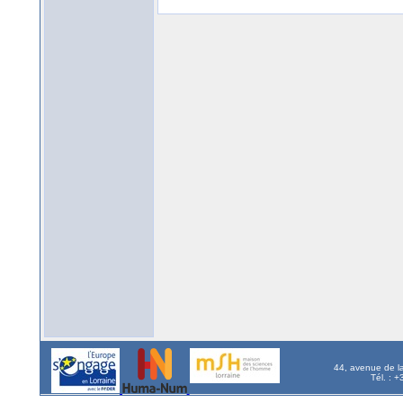
44, avenue de l
Tél. : 