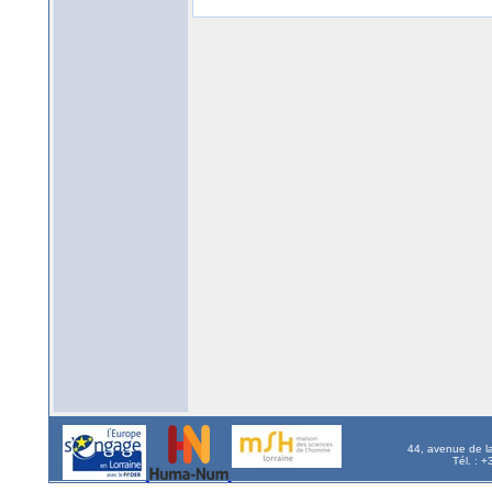
44, avenue de l
Tél. : 