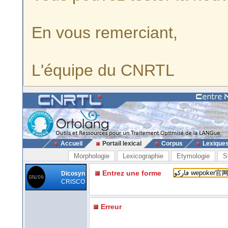
En vous remerciant,
L'équipe du CNRTL
Accueil
Portail lexical
Corpus
Lexique
Morphologie
Lexicographie
Etymologie
S
Entrez une forme
Dicosyn
CRISCO
Erreur