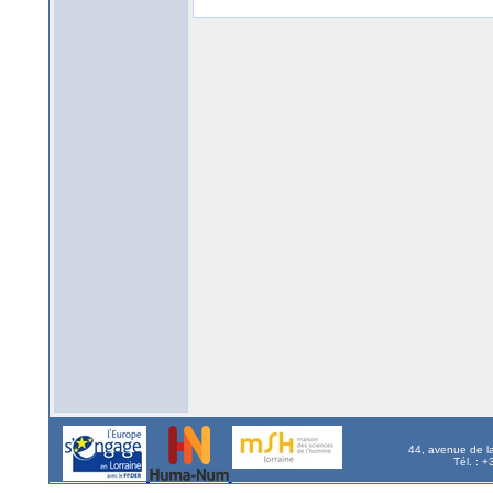
44, avenue de l
Tél. : 