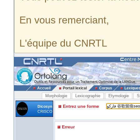
En vous remerciant,
L'équipe du CNRTL
Accueil
Portail lexical
Corpus
Lexique
Morphologie
Lexicographie
Etymologie
S
Entrez une forme
Dicosyn
CRISCO
Erreur