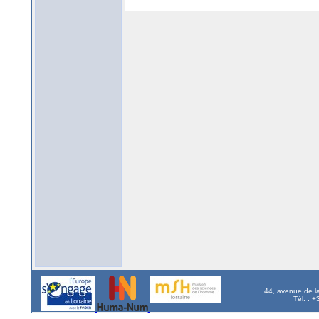
44, avenue de l
Tél. : 