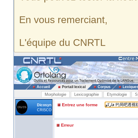
En vous remerciant,
L'équipe du CNRTL
Accueil
Portail lexical
Corpus
Lexique
Morphologie
Lexicographie
Etymologie
S
Entrez une forme
Dicosyn
CRISCO
Erreur