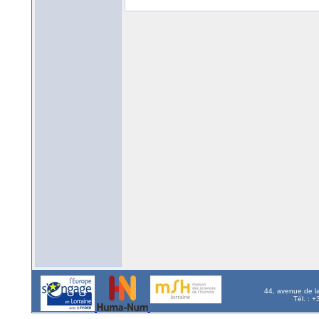
44, avenue de l
Tél. : 