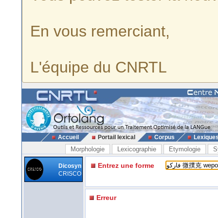
En vous remerciant,
L'équipe du CNRTL
Accueil
Portail lexical
Corpus
Lexique
Morphologie
Lexicographie
Etymologie
S
Entrez une forme
Dicosyn
CRISCO
Erreur