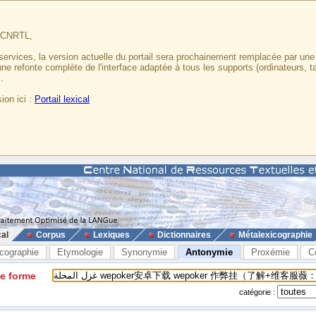
u CNRTL,
services, la version actuelle du portail sera prochainement remplacée par un
 une refonte complète de l'interface adaptée à tous les supports (ordinateurs, t
.
ion ici :
Portail lexical
cal
Corpus
Lexiques
Dictionnaires
Métalexicographie
cographie
Etymologie
Synonymie
Antonymie
Proxémie
C
ne forme
catégorie :