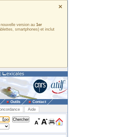
×
e nouvelle version au
1er
ablettes, smartphones) et inclut
Outils
Contact
oncordance
Aide