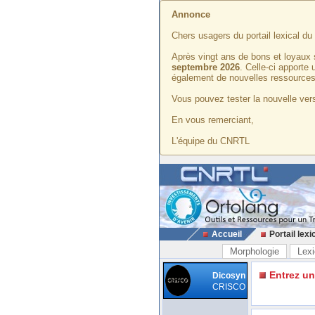
Annonce
Chers usagers du portail lexical d
Après vingt ans de bons et loyaux 
septembre 2026
. Celle-ci apporte
également de nouvelles ressources
Vous pouvez tester la nouvelle vers
En vous remerciant,
L'équipe du CNRTL
Accueil
Portail lexi
Morphologie
Lexi
Entrez u
Dicosyn
CRISCO