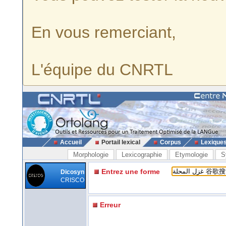
En vous remerciant,
L'équipe du CNRTL
Accueil
Portail lexical
Corpus
Lexique
Morphologie
Lexicographie
Etymologie
S
Entrez une forme
Dicosyn
CRISCO
Erreur