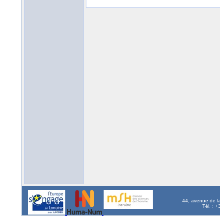
44, avenue de l
Tél. : 