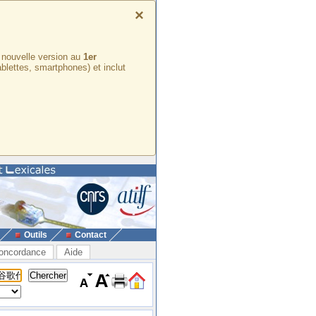
×
e nouvelle version au
1er
ablettes, smartphones) et inclut
Outils
Contact
oncordance
Aide