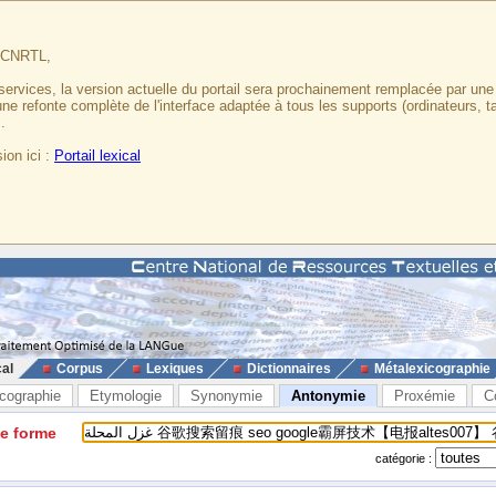
u CNRTL,
services, la version actuelle du portail sera prochainement remplacée par un
 une refonte complète de l'interface adaptée à tous les supports (ordinateurs, t
.
ion ici :
Portail lexical
cal
Corpus
Lexiques
Dictionnaires
Métalexicographie
cographie
Etymologie
Synonymie
Antonymie
Proxémie
C
ne forme
catégorie :