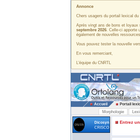
Annonce
Chers usagers du portail lexical d
Après vingt ans de bons et loyaux 
septembre 2026
. Celle-ci apporte
également de nouvelles ressources
Vous pouvez tester la nouvelle vers
En vous remerciant,
L'équipe du CNRTL
Accueil
Portail lexi
Morphologie
Lexi
Entrez u
Dicosyn
CRISCO