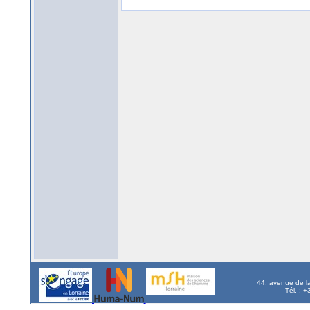
44, avenue de l
Tél. : 