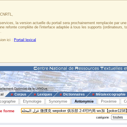
u CNRTL,
services, la version actuelle du portail sera prochainement remplacée par un
 une refonte complète de l'interface adaptée à tous les supports (ordinateurs, t
.
ion ici :
Portail lexical
cal
Corpus
Lexiques
Dictionnaires
Métalexicographie
cographie
Etymologie
Synonymie
Antonymie
Proxémie
C
ne forme
catégorie :