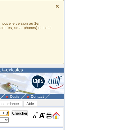
×
e nouvelle version au
1er
ablettes, smartphones) et inclut
Outils
Contact
oncordance
Aide