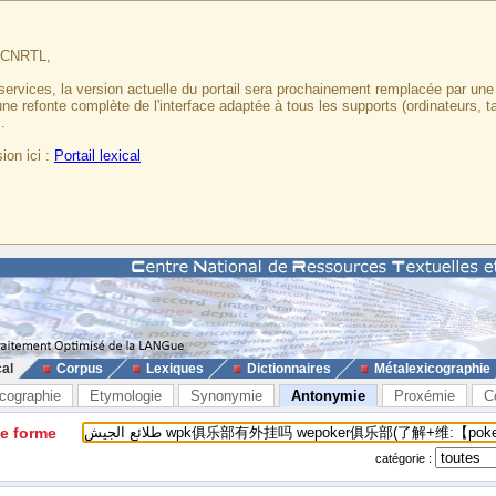
u CNRTL,
services, la version actuelle du portail sera prochainement remplacée par un
 une refonte complète de l'interface adaptée à tous les supports (ordinateurs, t
.
ion ici :
Portail lexical
cal
Corpus
Lexiques
Dictionnaires
Métalexicographie
cographie
Etymologie
Synonymie
Antonymie
Proxémie
C
ne forme
catégorie :