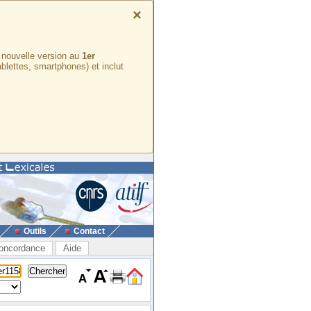
×
e nouvelle version au
1er
ablettes, smartphones) et inclut
Outils
Contact
oncordance
Aide