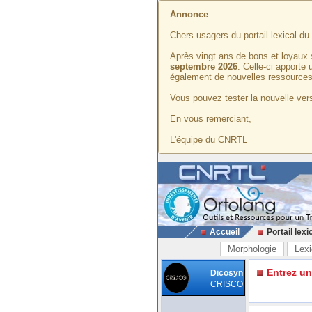
Annonce
Chers usagers du portail lexical d
Après vingt ans de bons et loyaux 
septembre 2026
. Celle-ci apporte
également de nouvelles ressources
Vous pouvez tester la nouvelle vers
En vous remerciant,
L'équipe du CNRTL
Accueil
Portail lexi
Morphologie
Lexi
Entrez u
Dicosyn
CRISCO