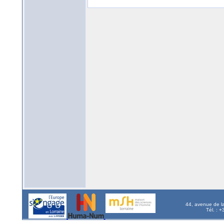
44, avenue de l
Tél. : 