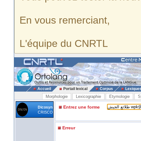
En vous remerciant,
L'équipe du CNRTL
Accueil
Portail lexical
Corpus
Lexique
Morphologie
Lexicographie
Etymologie
S
Entrez une forme
Dicosyn
CRISCO
Erreur