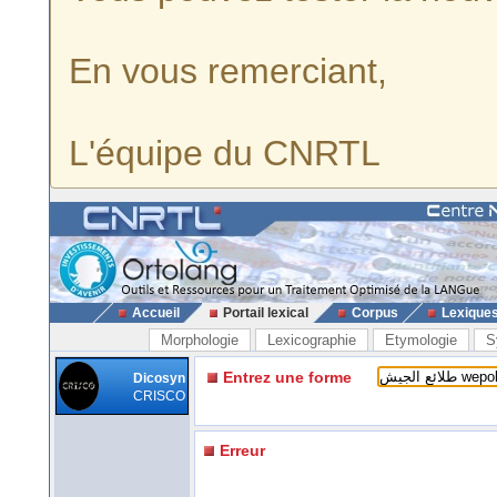
En vous remerciant,
L'équipe du CNRTL
Accueil
Portail lexical
Corpus
Lexique
Morphologie
Lexicographie
Etymologie
S
Entrez une forme
Dicosyn
CRISCO
Erreur