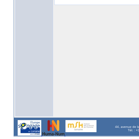
44, avenue de l
Tél. : 