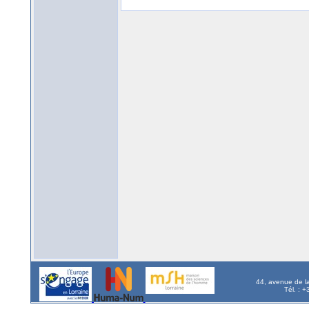
44, avenue de l
Tél. : 