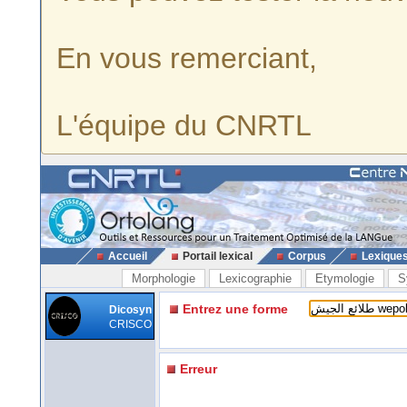
En vous remerciant,
L'équipe du CNRTL
Accueil
Portail lexical
Corpus
Lexique
Morphologie
Lexicographie
Etymologie
S
Entrez une forme
Dicosyn
CRISCO
Erreur