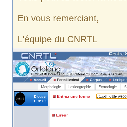
En vous remerciant,
L'équipe du CNRTL
Accueil
Portail lexical
Corpus
Lexique
Morphologie
Lexicographie
Etymologie
S
Entrez une forme
Dicosyn
CRISCO
Erreur