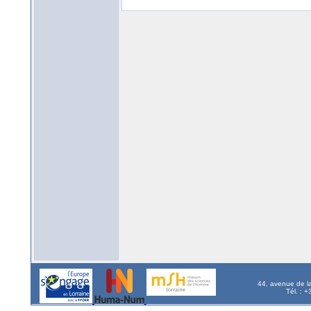
44, avenue de l
Tél. : 