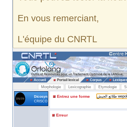
En vous remerciant,
L'équipe du CNRTL
Accueil
Portail lexical
Corpus
Lexique
Morphologie
Lexicographie
Etymologie
S
Entrez une forme
Dicosyn
CRISCO
Erreur