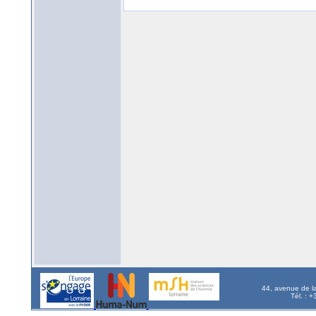
44, avenue de l
Tél. : 