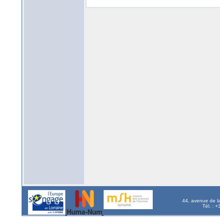
44, avenue de l
Tél. : 