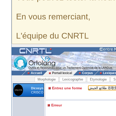
En vous remerciant,
L'équipe du CNRTL
Accueil
Portail lexical
Corpus
Lexique
Morphologie
Lexicographie
Etymologie
S
Entrez une forme
Dicosyn
CRISCO
Erreur