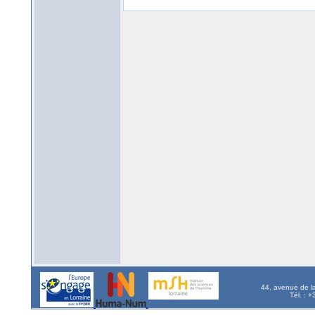
44, avenue de l
Tél. : 