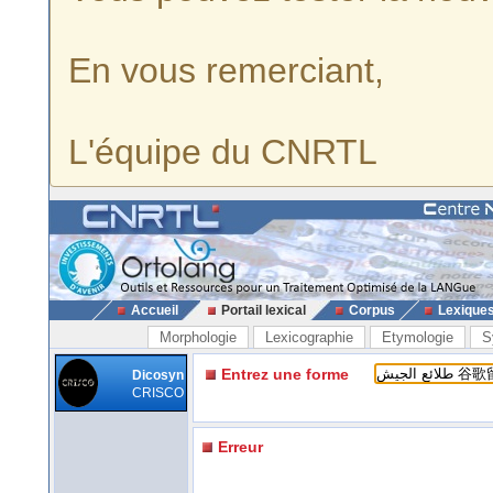
En vous remerciant,
L'équipe du CNRTL
Accueil
Portail lexical
Corpus
Lexique
Morphologie
Lexicographie
Etymologie
S
Entrez une forme
Dicosyn
CRISCO
Erreur