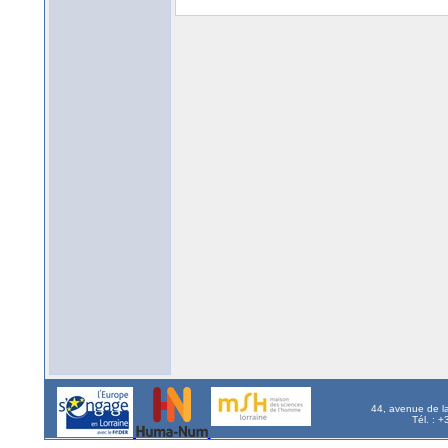
44, avenue de l
Tél. : 