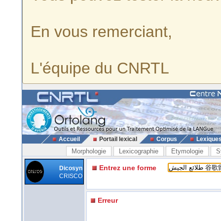
En vous remerciant,
L'équipe du CNRTL
Accueil
Portail lexical
Corpus
Lexique
Morphologie
Lexicographie
Etymologie
S
Entrez une forme
Dicosyn
CRISCO
Erreur