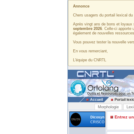
Annonce
Chers usagers du portail lexical d
Après vingt ans de bons et loyaux 
septembre 2026
. Celle-ci apporte
également de nouvelles ressources
Vous pouvez tester la nouvelle vers
En vous remerciant,
L'équipe du CNRTL
Accueil
Portail lexi
Morphologie
Lexi
Entrez u
Dicosyn
CRISCO