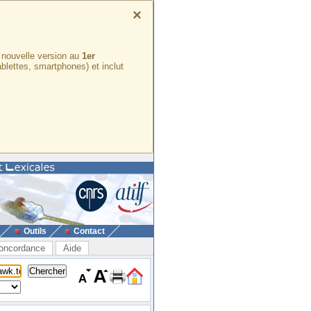
×
e nouvelle version au
1er
ablettes, smartphones) et inclut
Outils
Contact
oncordance
Aide