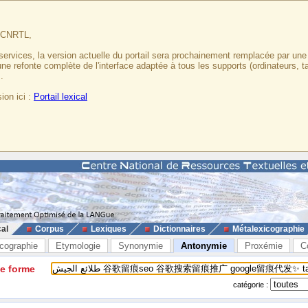
u CNRTL,
services, la version actuelle du portail sera prochainement remplacée par un
 une refonte complète de l'interface adaptée à tous les supports (ordinateurs, t
.
ion ici :
Portail lexical
cal
Corpus
Lexiques
Dictionnaires
Métalexicographie
cographie
Etymologie
Synonymie
Antonymie
Proxémie
C
ne forme
catégorie :