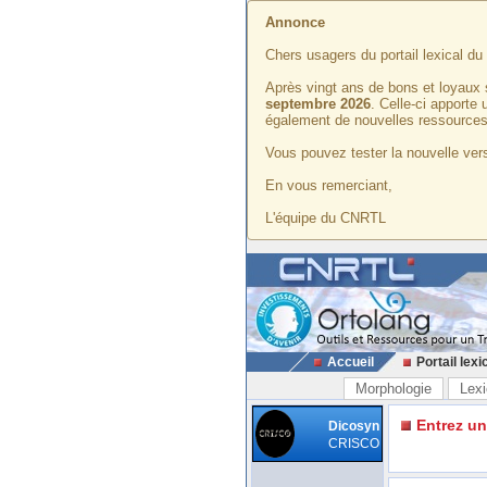
Annonce
Chers usagers du portail lexical d
Après vingt ans de bons et loyaux 
septembre 2026
. Celle-ci apporte
également de nouvelles ressources
Vous pouvez tester la nouvelle vers
En vous remerciant,
L'équipe du CNRTL
Accueil
Portail lexi
Morphologie
Lexi
Entrez u
Dicosyn
CRISCO