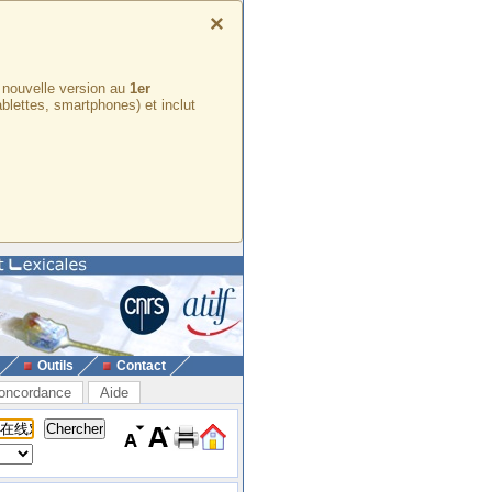
×
e nouvelle version au
1er
ablettes, smartphones) et inclut
Outils
Contact
oncordance
Aide