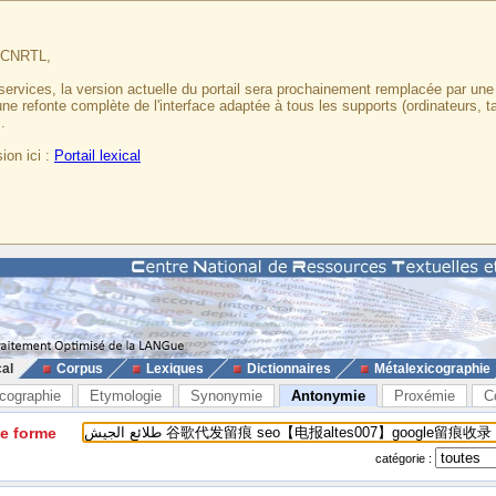
u CNRTL,
services, la version actuelle du portail sera prochainement remplacée par un
 une refonte complète de l'interface adaptée à tous les supports (ordinateurs, t
.
ion ici :
Portail lexical
cal
Corpus
Lexiques
Dictionnaires
Métalexicographie
cographie
Etymologie
Synonymie
Antonymie
Proxémie
C
ne forme
catégorie :