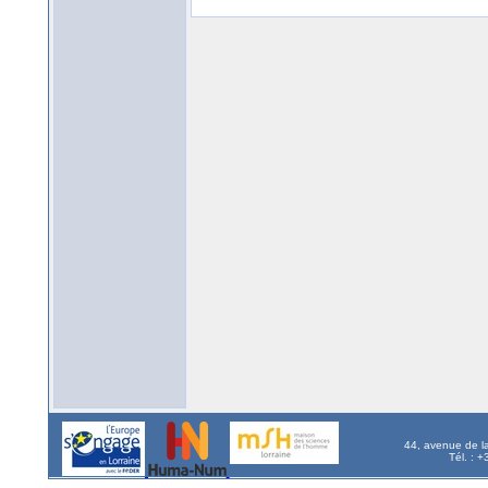
44, avenue de l
Tél. : 