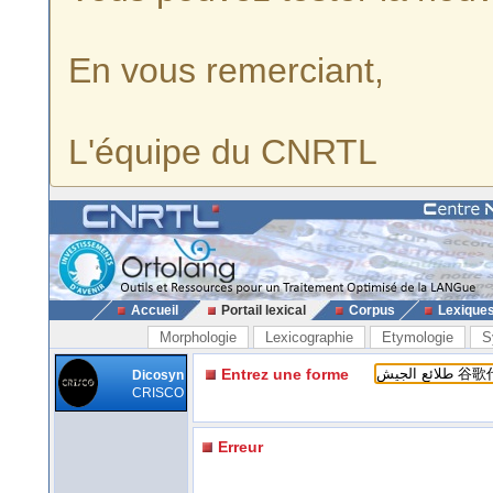
En vous remerciant,
L'équipe du CNRTL
Accueil
Portail lexical
Corpus
Lexique
Morphologie
Lexicographie
Etymologie
S
Entrez une forme
Dicosyn
CRISCO
Erreur