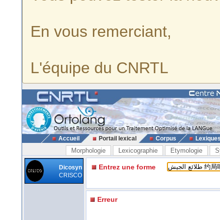
En vous remerciant,
L'équipe du CNRTL
Accueil
Portail lexical
Corpus
Lexique
Morphologie
Lexicographie
Etymologie
S
Entrez une forme
Dicosyn
CRISCO
Erreur