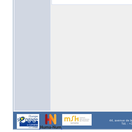
44, avenue de l
Tél. : 